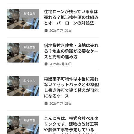
住宅ローンが残っている家は
お役立ち
売れる？抵当権抹消の仕組み
とオーバーローンの対処法
2026年7月31日
借地権付き建物・底地は売れ
お役立ち
る？地主の承諾が必要なケー
スと売却の進め方
2026年7月30日
再建築不可物件は本当に売れ
お役立ち
ない？セットバックと43条但
し書き許可で建て替えが可能
になるケース
2026年7月28日
こんにちは、株式会社ベルタ
お役立ち
リンクです。建物の改修工事
や解体工事を予定している