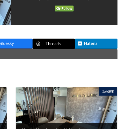
Bluesky
Hatena
Threads
次の記事