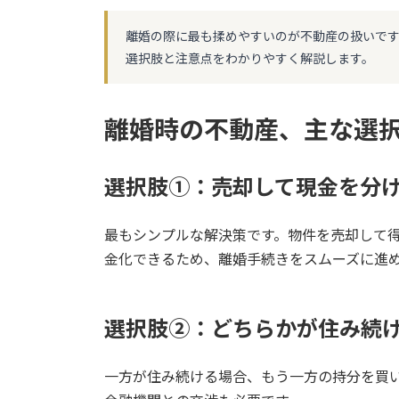
更
新
離婚の際に最も揉めやすいのが不動産の扱いで
日
選択肢と注意点をわかりやすく解説します。
時
:
離婚時の不動産、主な選択
選択肢①：売却して現金を分
最もシンプルな解決策です。物件を売却して
金化できるため、離婚手続きをスムーズに進
選択肢②：どちらかが住み続
一方が住み続ける場合、もう一方の持分を買