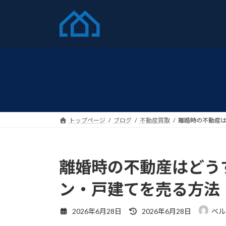
コ
ナ
ン
ビ
テ
ゲ
ン
ー
ツ
シ
へ
ョ
ス
ン
キ
に
ッ
移
プ
動
トップページ
ブログ
不動産買取
離婚時の不動産
離婚時の不動産はどう
ン・戸建てを売る方法
最
2026年6月28日
2026年6月28日
ベル
終