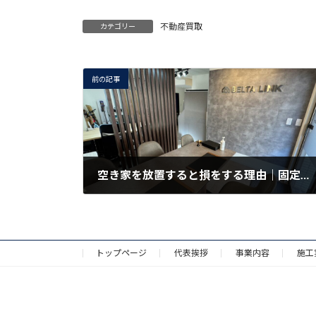
不動産買取
カテゴリー
前の記事
空き家を放置すると損をする理由｜固定資産税・管理費・罰則まで解説
2026年6月28日
トップページ
代表挨拶
事業内容
施工