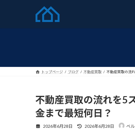
コ
ナ
ン
ビ
テ
ゲ
ン
ー
ツ
シ
へ
ョ
ス
ン
キ
に
ッ
移
プ
動
トップページ
ブログ
不動産買取
不動産買取の流れ
不動産買取の流れを5
金まで最短何日？
最
2026年6月28日
2026年6月28日
ベル
終