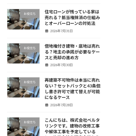
住宅ローンが残っている家は
お役立ち
売れる？抵当権抹消の仕組み
とオーバーローンの対処法
2026年7月31日
借地権付き建物・底地は売れ
お役立ち
る？地主の承諾が必要なケー
スと売却の進め方
2026年7月30日
再建築不可物件は本当に売れ
お役立ち
ない？セットバックと43条但
し書き許可で建て替えが可能
になるケース
2026年7月28日
こんにちは、株式会社ベルタ
お役立ち
リンクです。建物の改修工事
や解体工事を予定している