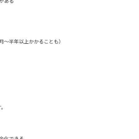
がある
月〜半年以上かかることも）
す。
金化できる