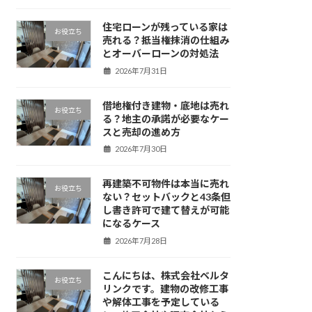
住宅ローンが残っている家は
お役立ち
売れる？抵当権抹消の仕組み
とオーバーローンの対処法
2026年7月31日
借地権付き建物・底地は売れ
お役立ち
る？地主の承諾が必要なケー
スと売却の進め方
2026年7月30日
再建築不可物件は本当に売れ
お役立ち
ない？セットバックと43条但
し書き許可で建て替えが可能
になるケース
2026年7月28日
こんにちは、株式会社ベルタ
お役立ち
リンクです。建物の改修工事
や解体工事を予定している