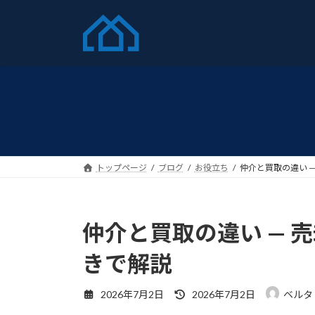
コ
ナ
ン
ビ
テ
ゲ
ン
ー
ツ
シ
へ
ョ
ス
ン
キ
に
ッ
移
プ
動
トップページ
ブログ
お役立ち
仲介と買取の違い 
仲介と買取の違い — 
きで解説
最
2026年7月2日
2026年7月2日
ベルタ
終