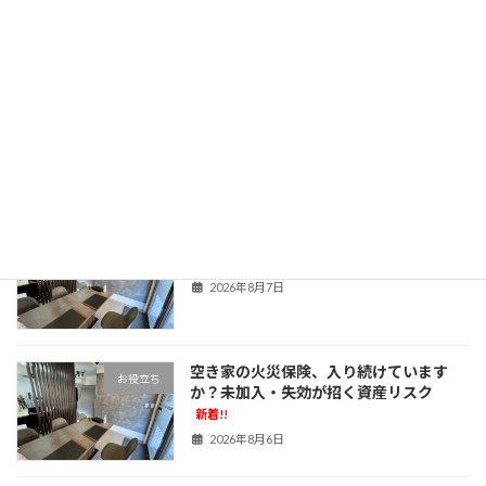
な理由で空き家を放置しているケースは少なく
ありません。しかし、空き家をそのままにして
おくと、思わぬ税負担の増加や行政からの指
導、近隣トラ […]
続きを読む
最近の投稿
増改築部分が未登記のまま？違反建築物
お役立ち
の売却で気をつけたいこと
新着!!
2026年8月7日
空き家の火災保険、入り続けています
お役立ち
か？未加入・失効が招く資産リスク
新着!!
2026年8月6日