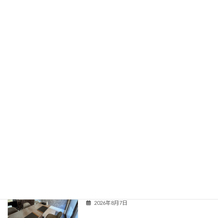
不動産買取なら契約不適合責任は免除される？仲介との違いとリスクを解説
2026年7月4日
次の記事
境界が未確定・隣地と越境トラブルがある土地は売れる？確定測量と対処法を解説
2026年7月7日
最近の投稿
増改築部分が未登記のまま？違反建築物
お役立ち
の売却で気をつけたいこと
新着!!
2026年8月7日